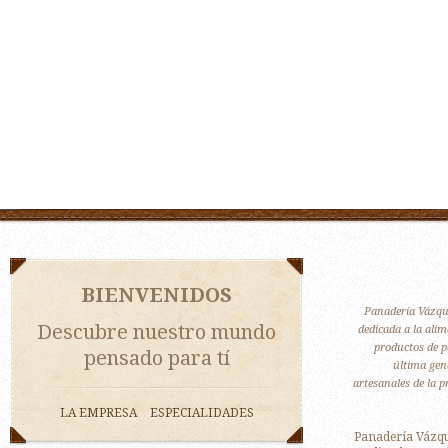
BIENVENIDOS
Panadería Vázque
Descubre nuestro mundo
dedicada a la alim
productos de p
pensado para tí
última gene
artesanales de la 
LA EMPRESA
ESPECIALIDADES
Panadería Vázq