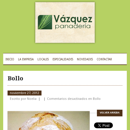
INICIO
LA EMPRESA
LOCALES
ESPECIALIDADES
NOVEDADES
CONTACTAR
Bollo
noviembre 27, 2012
Escrito por Noelia
Comentarios desactivados
en Bollo
VOLVER ARRIBA