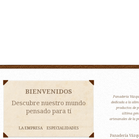
BIENVENIDOS
Panadería Vázque
Descubre nuestro mundo
dedicada a la alim
productos de p
pensado para tí
última gene
artesanales de la 
LA EMPRESA
ESPECIALIDADES
Panadería Vázq